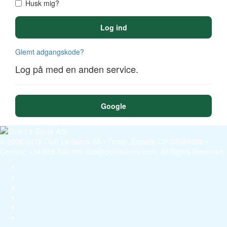
Husk mig?
Log ind
Glemt adgangskode?
Log på med en anden service.
Google
© 2006-2018 Club La Santa SA • Tinajo, España CIF:35066356 •
Contact: +34 928 599 999 info@clublasanta.com. All Rights Reserved